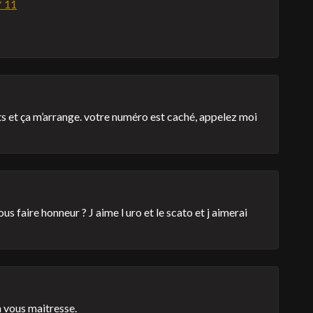
* 11
uts et ça m’arrange. votre numéro est caché, appelez moi
 faire honneur ? J aime l uro et le scato et j aimerai
à vous maitresse.