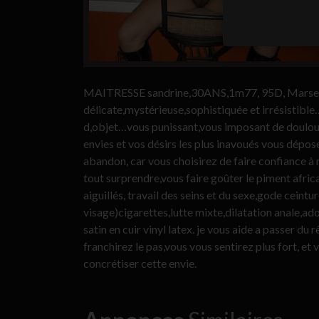
MAITRESSE sandrine,30ANS,1m77, 95D, Marseille
délicate,mystérieuse,sophistiquée et irrésistible…
d,objet…vous punissant,vous imposant de doulour
envies et vos désirs les plus inavoués vous dépos
abandon, car vous choisirez de faire confiance à 
tout surprendre,vous faire goûter le piment africa
aiguillés, travail des seins et du sexe,gode ceintur
visage)cigarettes,lutte mixte,dilatation anale,ado
satin en cuir vinyl latex. je vous aide a passer du r
franchirez le pas,vous vous sentirez plus fort, e
concrétiser cette envie.