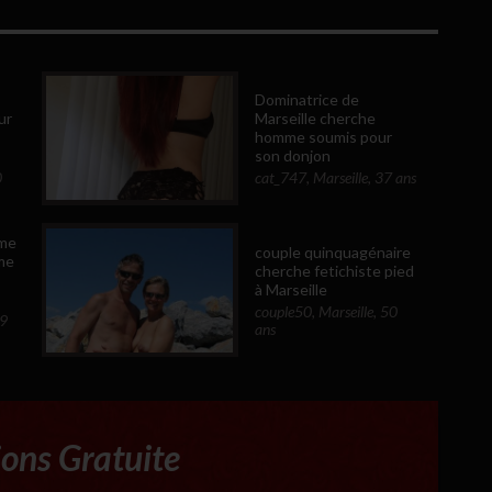
Dominatrice de
Marseille cherche
ur
homme soumis pour
son donjon
cat_747
,
Marseille
,
37 ans
0
me
couple quinquagénaire
me
cherche fetichiste pied
à Marseille
couple50
,
Marseille
,
50
9
ans
ions Gratuite