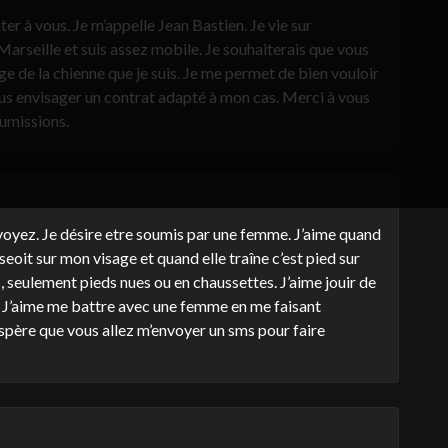
r à vous. Je m’appelle Jean Bastien. Je vie sur
arseille et suis assez mobile. Je souhaiterais que vous
e de la chienne que je suis. Je me permet de bien vouloir
ous envisager un contrat adapté à mon cas. Merci à vous
oumissions.
oyez. Je désire etre soumis par une femme. J’aime quand
sseoit sur mon visage et quand elle traîne c’est pied sur
 seulement pieds nues ou en chaussettes. J’aime jouir de
. J’aime me battre avec une femme en me faisant
j’espère que vous allez m’envoyer un sms pour faire