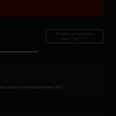
Envoyer un message à
mait***@****.**
gode ceinture et eventuellement URO ….