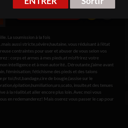
ENTRER
Sortir
Dialoguer & Chatter
. La soumission à la fois
mais aussi stricte,sévère,hautaine, vous réduisant à l’état
euse contraintes pour user et abuser de vous selon vos
erez : corps et armes à mes pieds,et m’offrirez votre
mon intelligence et à mon autorité.. Déroutante,j’aime avant
in, féminisation; fétichisme des pieds et des talons
e pr toi,fist,bandage,cire de bougie,(assise sur le
ration,épilation,humiliation,uro,scato, insulte,et des tenues
êve à la réalité,et aller encore plus loin. Avec moi vous
t vous en redemanderez! Mais oserez vous passer le cap pour