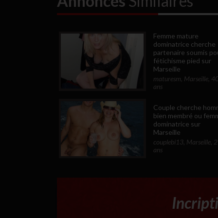
Annonces
Similaires
Femme mature
dominatrice cherche
partenaire soumis po
fétichisme pied sur
Marseille
maturesm
,
Marseille
,
4
ans
Couple cherche hom
bien membré ou fem
dominatrice sur
Marseille
couplebi13
,
Marseille
,
2
ans
Incript