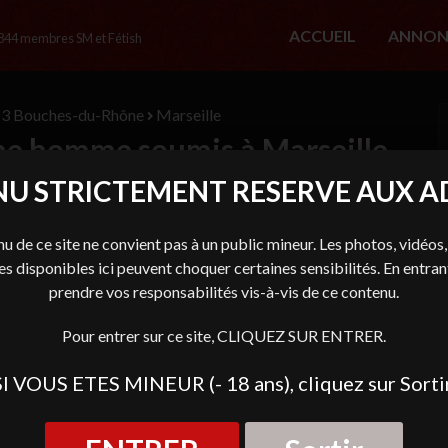
ACCUEIL
ANNON
844
membres SM et Fétish
3 Bouches-du-Rhône
Marseille
e homme soumis à Marseille
U STRICTEMENT RESERVE AUX AD
MAITRESSE_sandrine
En Ligne
u de ce site ne convient pas à un public mineur. Les photos, vidéos,
Age
30 ans
 disponibles ici peuvent choquer certaines sensibilités. En entran
prendre vos responsabilités vis-à-vis de ce contenu.
Département
13 Bouches-du-Rhône
Ville
Marseille
Pour entrer sur ce site, CLIQUEZ SUR ENTRER.
Type
Femme dominatrice
SI VOUS ETES MINEUR (- 18 ans), cliquez sur Sortir
Téléphone
06 85 ** ** **
Email
mait***@*****.**