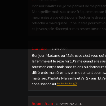
Bonsoir Maîtresse, je me permet de me présente
Montpellier mais suis assez fréquemment sur M
me preniez à vos côté pour effectuer le dressag
réfléchir à ma requête. Et peut être pourrez v
et je vous prie d’accepter mes respectueuse s
Carinho
4 juillet 2020
Bonjour Madame ou Maitresse c’est vous qui v
la femme est le sexe fort. J’aime quand elle s’a
tout mon corps mais sans talons ou chaussures,
différente manière mais en me sentant soumis
maitriser. J’habite Marseille et j’ai 27 ans. Et 
conaissance au
** ** ** ** 47
.
Soumi Jean
10 septembre 2020